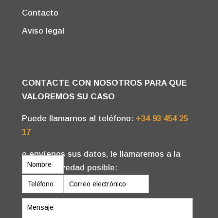
Contacto
Aviso legal
CONTACTE CON NOSOTROS PARA QUE
VALOREMOS SU CASO
Puede llamarnos al teléfono:
+34 93 454 25
17
o envíenos sus datos, le llamaremos a la
mayor brevedad posible:
P
o
r