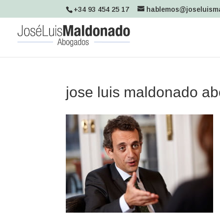
+34 93 454 25 17
hablemos@joseluism
jose luis maldonado a